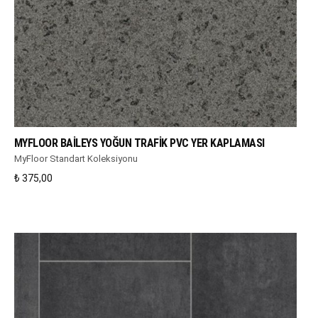
WHATSAPP DESTEK
MYFLOOR BAILEYS YOĞUN TRAFIK PVC YER KAPLAMASI
MyFloor Standart Koleksiyonu
₺
375,00