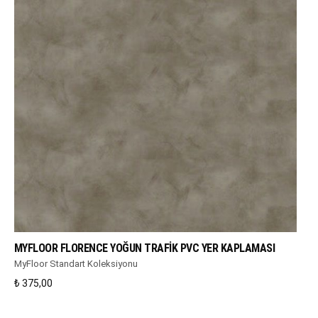
WHATSAPP DESTEK
MYFLOOR FLORENCE YOĞUN TRAFIK PVC YER KAPLAMASI
MyFloor Standart Koleksiyonu
₺
375,00