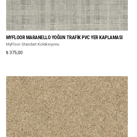
WHATSAPP DESTEK
MYFLOOR MARANELLO YOĞUN TRAFIK PVC YER KAPLAMASI
MyFloor Standart Koleksiyonu
₺
375,00