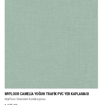
WHATSAPP DESTEK
MYFLOOR CAMELIA YOĞUN TRAFIK PVC YER KAPLAMASI
MyFloor Standart Koleksiyonu