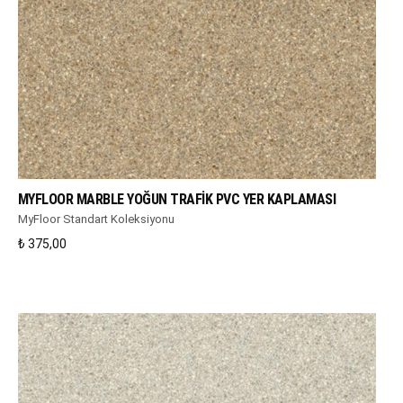
WHATSAPP DESTEK
MYFLOOR MARBLE YOĞUN TRAFIK PVC YER KAPLAMASI
MyFloor Standart Koleksiyonu
₺
375,00