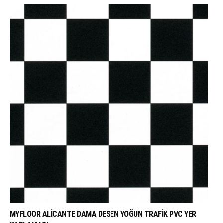
WHATSAPP DESTEK
MYFLOOR ALICANTE DAMA DESEN YOĞUN TRAFIK PVC YER