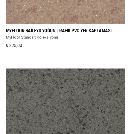
WHATSAPP DESTEK
MYFLOOR BAILEYS YOĞUN TRAFIK PVC YER KAPLAMASI
MyFloor Standart Koleksiyonu
₺
375,00