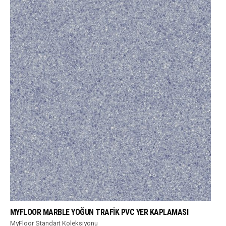
WHATSAPP DESTEK
MYFLOOR MARBLE YOĞUN TRAFIK PVC YER KAPLAMASI
MyFloor Standart Koleksiyonu