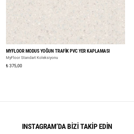
WHATSAPP DESTEK
MYFLOOR MODUS YOĞUN TRAFIK PVC YER KAPLAMASI
MyFloor Standart Koleksiyonu
₺
375,00
INSTAGRAM’DA BIZI TAKIP EDIN