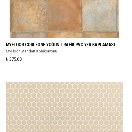
WHATSAPP DESTEK
MYFLOOR CORLEONE YOĞUN TRAFIK PVC YER KAPLAMASI
MyFloor Standart Koleksiyonu
₺
375,00