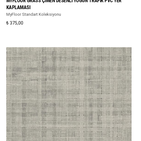
MYFLOOR GRASS ÇIMEN DESENLI YOĞUN TRAFIK PVC YER
KAPLAMASI
MyFloor Standart Koleksiyonu
₺
375,00