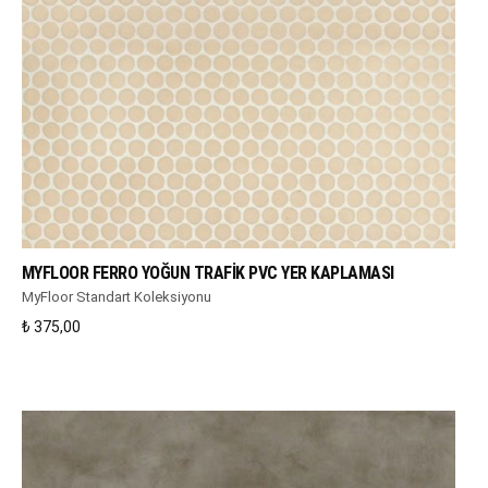
WHATSAPP DESTEK
MYFLOOR FERRO YOĞUN TRAFIK PVC YER KAPLAMASI
MyFloor Standart Koleksiyonu
₺
375,00