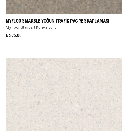
WHATSAPP DESTEK
MYFLOOR MARBLE YOĞUN TRAFIK PVC YER KAPLAMASI
MyFloor Standart Koleksiyonu
₺
375,00