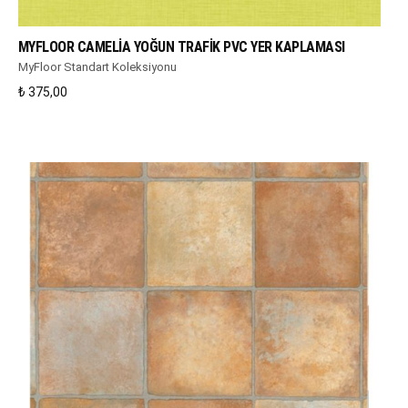
WHATSAPP DESTEK
MYFLOOR CAMELIA YOĞUN TRAFIK PVC YER KAPLAMASI
MyFloor Standart Koleksiyonu
₺
375,00