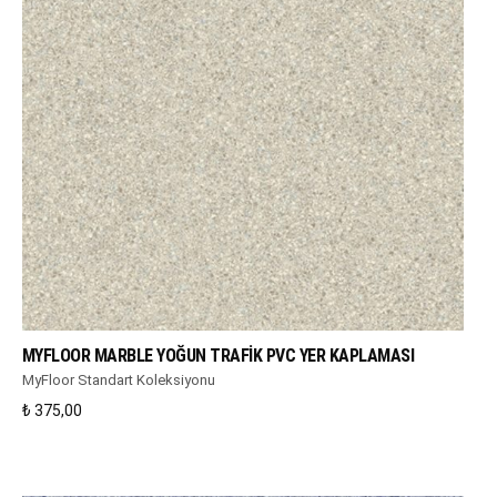
WHATSAPP DESTEK
MYFLOOR MARBLE YOĞUN TRAFIK PVC YER KAPLAMASI
MyFloor Standart Koleksiyonu
₺
375,00