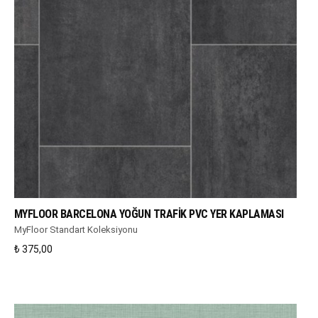
WHATSAPP DESTEK
MYFLOOR BARCELONA YOĞUN TRAFIK PVC YER KAPLAMASI
MyFloor Standart Koleksiyonu
₺
375,00